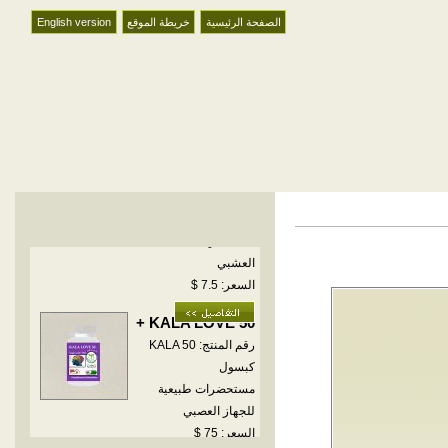
الصفحة الرئيسية
خريطة الموقع
English version
KALA LOVE 50 +
رقم المنتج: KALA 50
كبسول
مستحضرات طبيعية
للجهاز العصبي
السعر: 75 $